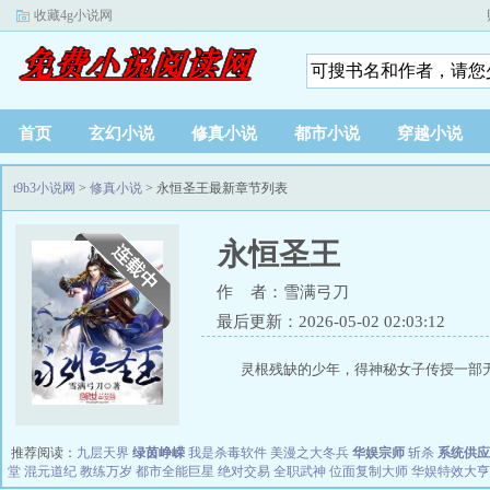
收藏4g小说网
首页
玄幻小说
修真小说
都市小说
穿越小说
t9b3小说网
>
修真小说
> 永恒圣王最新章节列表
永恒圣王
作 者：雪满弓刀
最后更新：2026-05-02 02:03:12
灵根残缺的少年，得神秘女子传授一部无
推荐阅读：
九层天界
绿茵峥嵘
我是杀毒软件
美漫之大冬兵
华娱宗师
斩杀
系统供应
堂
混元道纪
教练万岁
都市全能巨星
绝对交易
全职武神
位面复制大师
华娱特效大亨