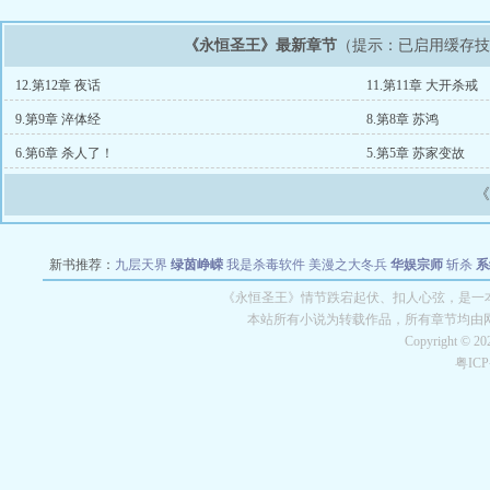
《永恒圣王》最新章节
（提示：已启用缓存
12.第12章 夜话
11.第11章 大开杀戒
9.第9章 淬体经
8.第8章 苏鸿
6.第6章 杀人了！
5.第5章 苏家变故
新书推荐：
九层天界
绿茵峥嵘
我是杀毒软件
美漫之大冬兵
华娱宗师
斩杀
系
空城
战争天堂
混元道纪
教练万岁
都市全能巨星
绝对交易
全职武神
位面复制
《永恒圣王》情节跌宕起伏、扣人心弦，是一本
本站所有小说为转载作品，所有章节均由
Copyright © 2
粤IC