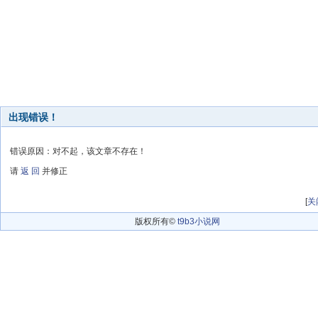
出现错误！
错误原因：对不起，该文章不存在！
请
返 回
并修正
[
关
版权所有©
t9b3小说网