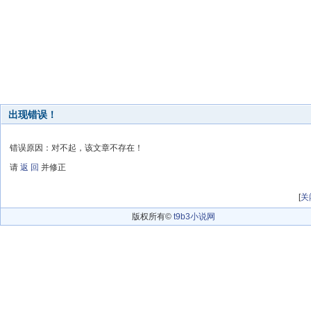
出现错误！
错误原因：对不起，该文章不存在！
请
返 回
并修正
[
关
版权所有©
t9b3小说网