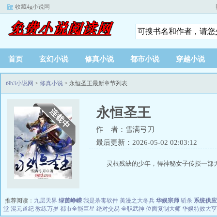
收藏4g小说网
首页
玄幻小说
修真小说
都市小说
穿越小说
t9b3小说网
>
修真小说
> 永恒圣王最新章节列表
永恒圣王
作 者：雪满弓刀
最后更新：2026-05-02 02:03:12
灵根残缺的少年，得神秘女子传授一部无
推荐阅读：
九层天界
绿茵峥嵘
我是杀毒软件
美漫之大冬兵
华娱宗师
斩杀
系统供应
堂
混元道纪
教练万岁
都市全能巨星
绝对交易
全职武神
位面复制大师
华娱特效大亨