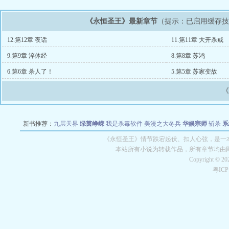
《永恒圣王》最新章节
（提示：已启用缓存
12.第12章 夜话
11.第11章 大开杀戒
9.第9章 淬体经
8.第8章 苏鸿
6.第6章 杀人了！
5.第5章 苏家变故
新书推荐：
九层天界
绿茵峥嵘
我是杀毒软件
美漫之大冬兵
华娱宗师
斩杀
系
空城
战争天堂
混元道纪
教练万岁
都市全能巨星
绝对交易
全职武神
位面复制
《永恒圣王》情节跌宕起伏、扣人心弦，是一本
本站所有小说为转载作品，所有章节均由
Copyright © 2
粤IC