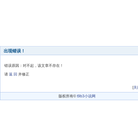
出现错误！
错误原因：对不起，该文章不存在！
请
返 回
并修正
[
关
版权所有©
t9b3小说网