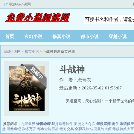
收藏4g小说网
首页
玄幻小说
修真小说
都市小说
穿越小说
t9b3小说网
>
都市小说
> 斗战神最新章节列表
斗战神
作 者：恋青衣
最后更新：2026-05-02 01:53:07
天道至高，天心难测！一个起于世俗的卑
推荐阅读：
九层天界
绿茵峥嵘
我是杀毒软件
美漫之大冬兵
华娱宗师
斩杀
系统供应
堂
混元道纪
教练万岁
都市全能巨星
绝对交易
全职武神
位面复制大师
华娱特效大亨