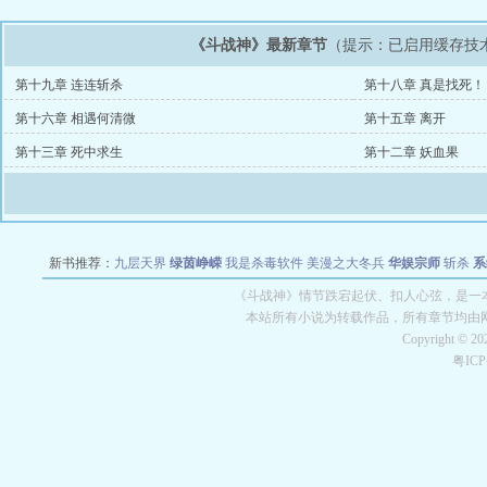
《斗战神》最新章节
（提示：已启用缓存技
第十九章 连连斩杀
第十八章 真是找死！
第十六章 相遇何清微
第十五章 离开
第十三章 死中求生
第十二章 妖血果
新书推荐：
九层天界
绿茵峥嵘
我是杀毒软件
美漫之大冬兵
华娱宗师
斩杀
系
空城
战争天堂
混元道纪
教练万岁
都市全能巨星
绝对交易
全职武神
位面复制
《斗战神》情节跌宕起伏、扣人心弦，是一本
本站所有小说为转载作品，所有章节均由
Copyright © 2
粤IC