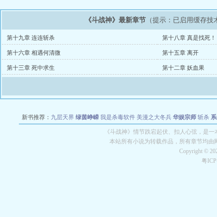
《斗战神》最新章节
（提示：已启用缓存技
第十九章 连连斩杀
第十八章 真是找死！
第十六章 相遇何清微
第十五章 离开
第十三章 死中求生
第十二章 妖血果
新书推荐：
九层天界
绿茵峥嵘
我是杀毒软件
美漫之大冬兵
华娱宗师
斩杀
系
空城
战争天堂
混元道纪
教练万岁
都市全能巨星
绝对交易
全职武神
位面复制
《斗战神》情节跌宕起伏、扣人心弦，是一本
本站所有小说为转载作品，所有章节均由
Copyright © 2
粤IC