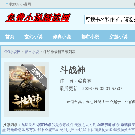
收藏4g小说网
首页
玄幻小说
修真小说
都市小说
穿越小说
t9b3小说网
>
都市小说
> 斗战神最新章节列表
斗战神
作 者：恋青衣
最后更新：2026-05-02 01:53:07
天道至高，天心难测！一个起于世俗的卑
推荐阅读：
九层天界
绿茵峥嵘
我是杀毒软件
美漫之大冬兵
华娱宗师
斩杀
系统供应
堂
混元道纪
教练万岁
都市全能巨星
绝对交易
全职武神
位面复制大师
华娱特效大亨