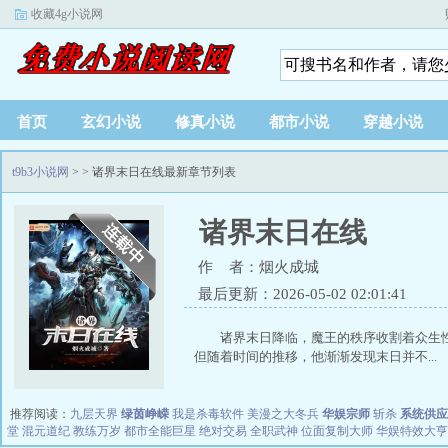
收藏4g小说网
首页
玄幻小说
修真小说
都市小说
穿越小说
t9b3小说网
>
> 诸界末日在线最新章节列表
诸界末日在线
作 者：烟火成城
最后更新：2026-05-02 02:01:41
诸界末日降临，魔王的秩序收割着众生
但随着时间的推移，他渐渐发现末日并不...
推荐阅读：
九层天界
绿茵峥嵘
我是杀毒软件
美漫之大冬兵
华娱宗师
斩杀
系统供应
堂
混元道纪
教练万岁
都市全能巨星
绝对交易
全职武神
位面复制大师
华娱特效大亨