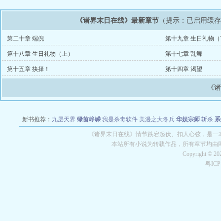
《诸界末日在线》最新章节
（提示：已启用缓
第二十章 端倪
第十九章 生日礼物（
第十八章 生日礼物（上）
第十七章 乱舞
第十五章 抉择！
第十四章 渴望
《
新书推荐：
九层天界
绿茵峥嵘
我是杀毒软件
美漫之大冬兵
华娱宗师
斩杀
系
空城
战争天堂
混元道纪
教练万岁
都市全能巨星
绝对交易
全职武神
位面复制
《诸界末日在线》情节跌宕起伏、扣人心弦，是一本
本站所有小说为转载作品，所有章节均由
Copyright © 2
粤IC