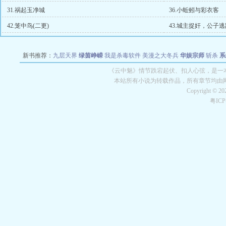
31.祸起玉净城
36.小蚯蚓与彩衣客
42.笼中鸟(二更)
43.城主捉奸，公子逃
新书推荐：
九层天界
绿茵峥嵘
我是杀毒软件
美漫之大冬兵
华娱宗师
斩杀
系
空城
战争天堂
混元道纪
教练万岁
都市全能巨星
绝对交易
全职武神
位面复制
《云中魅》情节跌宕起伏、扣人心弦，是一本
本站所有小说为转载作品，所有章节均由
Copyright © 2
粤IC