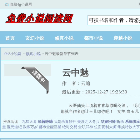
收藏4g小说网
首页
玄幻小说
修真小说
都市小说
穿越小说
t9b3小说网
>
修真小说
> 云中魅最新章节列表
云中魅
作 者：云追
最后更新：2025-12-27 19:23:30
云医仙头上顶着青青草原喝闷酒， 明
那就当作者想让玉儿绿你吧！ 女主:白玉儿 男
推荐阅读：
九层天界
绿茵峥嵘
我是杀毒软件
美漫之大冬兵
华娱宗师
斩杀
系统供应
堂
混元道纪
教练万岁
都市全能巨星
绝对交易
全职武神
位面复制大师
华娱特效大亨