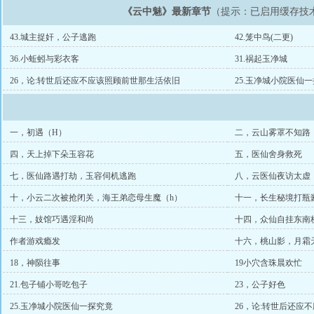
《云中魅》最新章节
（提示：已启用缓存技
43.城主捉奸，公子逃跑
42.笼中鸟(二更)
36.小蚯蚓与彩衣客
31.祸起玉净城
26，论:转世后还应不应该照顾前世那生活依旧
25.玉净城小院医仙
一，初遇（H）
二，云山雾罩不知路
四，天上掉下朵玉容花
五，医仙舍身救死
七，医仙路遇打劫，玉容伺机逃跑
八，云医仙夜访太虚
十，小云二次被抢闭关，海王弟恋母生魔（h）
十一，长生秘境打瓶
十三，妓馆巧遇淫和尚
十四，众仙自挂东南
作者游戏瘾发
十六，桃山影，月霜
18，神陨往事
19小穴含珠晨欢忙
21.包子铺小哥吃包子
23，公子好色
25.玉净城小院医仙一探究竟
26，论:转世后还应