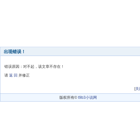
出现错误！
错误原因：对不起，该文章不存在！
请
返 回
并修正
[
关
版权所有©
t9b3小说网