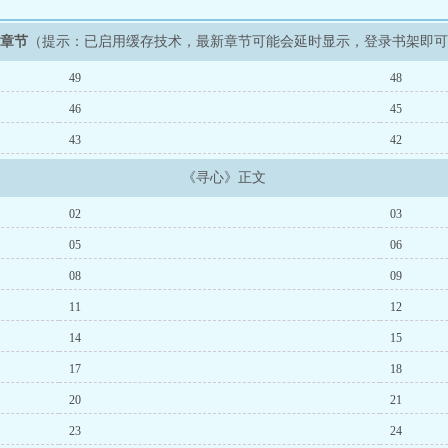
新章节
（提示：已启用缓存技术，最新章节可能会延时显示，登录书架即
49
48
46
45
43
42
《寻心》正文
02
03
05
06
08
09
11
12
14
15
17
18
20
21
23
24