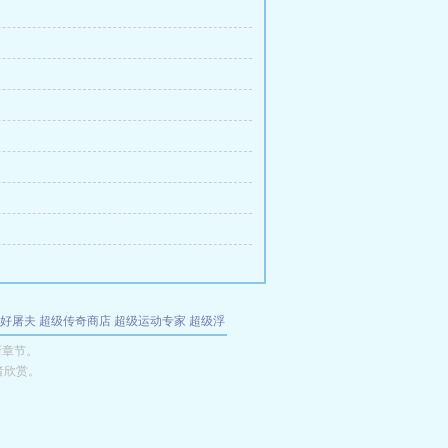
好屠夫
超级传奇商店
超级运动专家
超级浮
的特工
我夺舍了魔皇
都市极品医仙
九天
酋
新章节。
者欣赏。