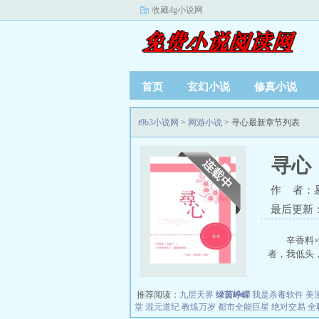
收藏4g小说网
首页
玄幻小说
修真小说
t9b3小说网
>
网游小说
> 寻心最新章节列表
寻心
作 者：
最后更新：20
辛香料
者，我低头，
推荐阅读：
九层天界
绿茵峥嵘
我是杀毒软件
美
堂
混元道纪
教练万岁
都市全能巨星
绝对交易
全