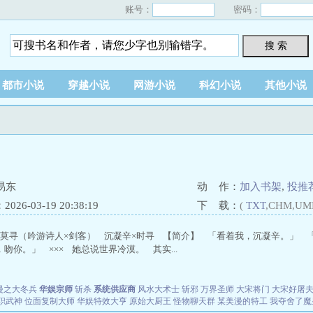
账号：
密码：
搜 索
都市小说
穿越小说
网游小说
科幻小说
其他小说
易东
动 作：
加入书架
,
投推
26-03-19 20:38:19
下 载：
(
TXT
,CHM,UM
×莫寻（吟游诗人×剑客） 沉凝辛×时寻 【简介】 「看着我，沉凝辛。」 
吻你。」 ××× 她总说世界冷漠。 其实...
漫之大冬兵
华娱宗师
斩杀
系统供应商
风水大术士
斩邪
万界圣师
大宋将门
大宋好屠
职武神
位面复制大师
华娱特效大亨
原始大厨王
怪物聊天群
某美漫的特工
我夺舍了魔