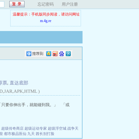
忘记密码
用户注册
温馨提示：手机版同步阅读，请访问网址
m.4g.re
荐票
,
直达底部
D,JAR,APK,HTML )
「只要你伸出手，就能碰到我。」 「或
夫
超级传奇商店
超级运动专家
超级浮空城
战争天
皇
都市极品医仙
九天
酋长别打脸