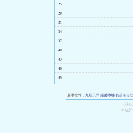
25
28
31
34
37
40
43
46
49
新书推荐：
九层天界
绿茵峥嵘
我是杀毒
空城
战争天堂
混元道纪
教练万岁
都市全
《寻心
本站所