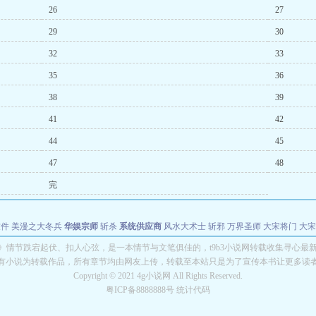
26
27
29
30
32
33
35
36
38
39
41
42
44
45
47
48
完
软件
美漫之大冬兵
华娱宗师
斩杀
系统供应商
风水大术士
斩邪
万界圣师
大宋将门
大宋
能巨星
绝对交易
全职武神
位面复制大师
华娱特效大亨
原始大厨王
怪物聊天群
某美漫
》情节跌宕起伏、扣人心弦，是一本情节与文笔俱佳的，t9b3小说网转载收集寻心最
有小说为转载作品，所有章节均由网友上传，转载至本站只是为了宣传本书让更多读
长别打脸
Copyright © 2021 4g小说网 All Rights Reserved.
粤ICP备8888888号 统计代码