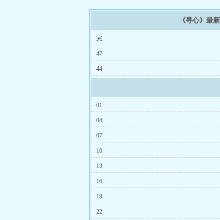
《寻心》最
完
47
44
01
04
07
10
13
16
19
22