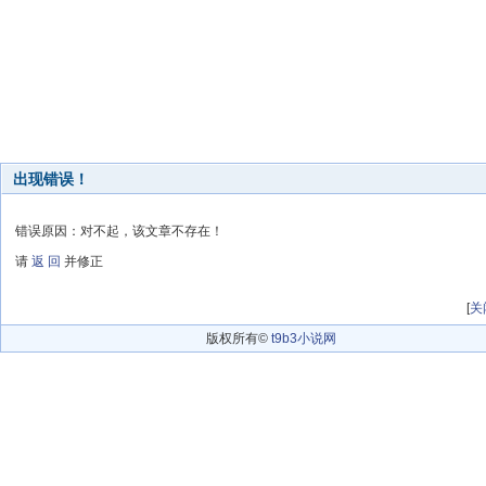
出现错误！
错误原因：对不起，该文章不存在！
请
返 回
并修正
[
关
版权所有©
t9b3小说网